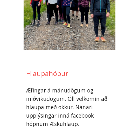
Hlaupahópur
Æfingar á mánudögum og
miðvikudögum. Öll velkomin að
hlaupa með okkur. Nánari
upplýsingar inná facebook
hópnum Æskuhlaup.