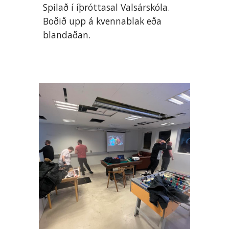
Spilað í íþróttasal Valsárskóla.
Boðið upp á kvennablak eða
blandaðan.