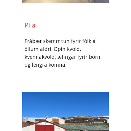
Píla
Frábær skemmtun fyrir fólk á
öllum aldri. Opin kvöld,
kvennakvöld, æfingar fyrir börn
og lengra komna.