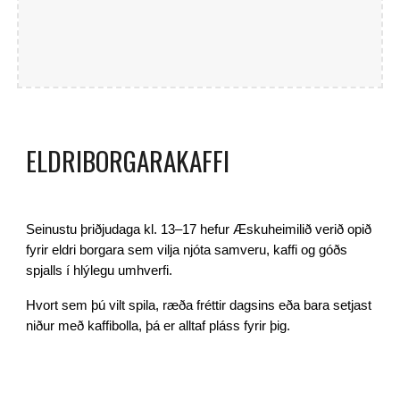
ELDRIBORGARAKAFFI
Seinustu þ
riðjudaga kl. 13–17 hefur
Æskuheimilið verið opið
fyrir eldri borgara sem vilja njóta samveru, kaffi og góðs
spjalls í hlýlegu umhverfi.
Hvort sem þú vilt spila, ræða fréttir dagsins eða bara setjast
niður með kaffibolla, þá er alltaf pláss fyrir þig.