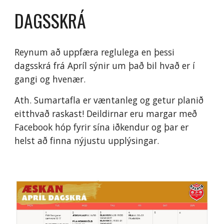
DAGSSKRÁ
Reynum að uppfæra reglulega en þessi
dagsskrá frá Apríl sýnir um það bil hvað er í
gangi og hvenær.
Ath. Sumartafla er væntanleg og getur planið
eitthvað raskast! Deildirnar eru margar með
Facebook hóp fyrir sína iðkendur og þar er
helst að finna nýjustu upplýsingar.