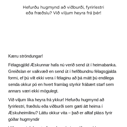
Kæru ströndungar!
Félagsgjöld Æskunnar hafa nú verið send út í heimabanka.
Greiðslan er valkvæð en send út í hefðbundnu félagsgjalda
formi, ef þú vilt ekki vera í félaginu að þá mátt þú endilega
senda okkur pó en hvert framlag styrkir frábært starf sem
annars væri ekki mögulegt.
Við viljum líka heyra frá ykkur! Hefurðu hugmynd að
fyrirlestri, fræðslu eða viðburði sem gæti átt heima í
Æskuheimilinu? Láttu okkur vita – það er alltaf pláss fyrir
góðar hugmyndir