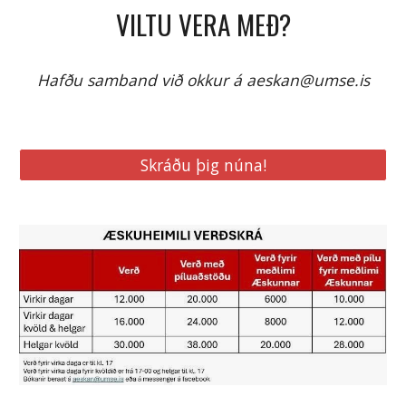
VILTU VERA MEÐ?
Hafðu samband við okkur á aeskan@umse.is
Skráðu þig núna!