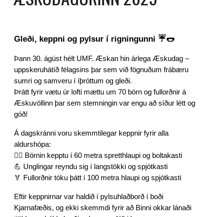
Gleði, keppni og pylsur í rigningunni ☔🌭
Þann 30. ágúst hélt UMF. Æskan hin árlega Æskudag –
uppskeruhátíð félagsins þar sem við fögnuðum frábæru
sumri og samveru í íþróttum og gleði.
Þrátt fyrir vætu úr lofti mættu um 70 börn og fullorðnir á
Æskuvöllinn þar sem stemningin var engu að síður létt og
góð!
Á dagskránni voru skemmtilegar keppnir fyrir alla
aldurshópa:
🏃‍♀️ Börnin kepptu í 60 metra spretthlaupi og boltakasti
💪 Unglingar reyndu sig í langstökki og spjótkasti
🏅 Fullorðnir tóku þátt í 100 metra hlaupi og spjótkasti
Eftir keppnirnar var haldið í pylsuhlaðborð í boði
Kjarnafæðis, og ekki skemmdi fyrir að Binni okkar lánaði