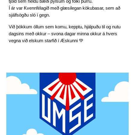
tjöld sem héldu bæði pylsum og fólki þurru.
Í ár var Kvennfélagið með glæsilegan kökubasar, sem að
sjálfsögðu sló í gegn.
Við þökkum öllum sem komu, kepptu, hjálpuðu til og nutu
dagsins með okkur – svona dagar minna okkur á hvers
vegna við elskum starfið í Æskunni 💚