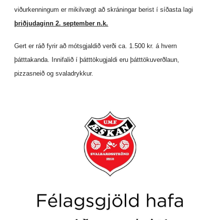
viðurkenningum er mikilvægt að skráningar berist í síðasta lagi
þriðjudaginn 2. september n.k.
Gert er ráð fyrir að mótsgjaldið verði ca. 1.500 kr. á hvern
þátttakanda. Innifalið í þátttökugjaldi eru þátttökuverðlaun,
pizzasneið og svaladrykkur.