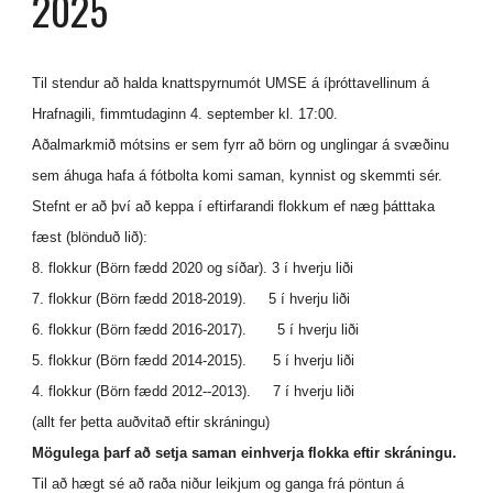
2025
Til stendur að halda knattspyrnumót UMSE á íþróttavellinum á
Hrafnagili, fimmtudaginn 4. september kl. 17:00.
Aðalmarkmið mótsins er sem fyrr að börn og unglingar á svæðinu
sem áhuga hafa á fótbolta komi saman, kynnist og skemmti sér.
Stefnt er að því að keppa í eftirfarandi flokkum ef næg þátttaka
fæst (blönduð lið):
8. flokkur (Börn fædd 2020 og síðar). 3 í hverju liði
7. flokkur (Börn fædd 2018-2019). 5 í hverju liði
6. flokkur (Börn fædd 2016-2017). 5 í hverju liði
5. flokkur (Börn fædd 2014-2015). 5 í hverju liði
4. flokkur (Börn fædd 2012--2013). 7 í hverju liði
(allt fer þetta auðvitað eftir skráningu)
Mögulega þarf að setja saman einhverja flokka eftir skráningu.
Til að hægt sé að raða niður leikjum og ganga frá pöntun á