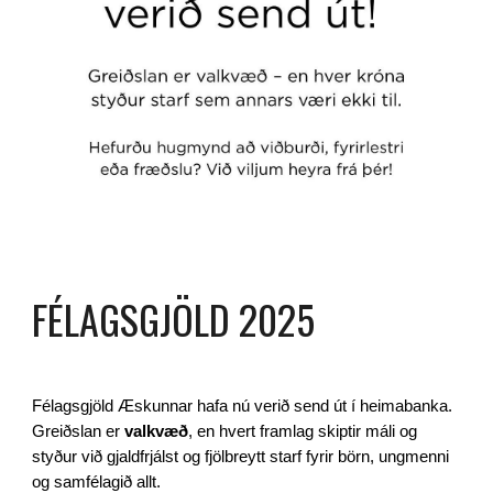
FÉLAGSGJÖLD 2025
Félagsgjöld Æskunnar hafa nú verið send út í heimabanka.
Greiðslan er
valkvæð
, en hvert framlag skiptir máli og
styður við gjaldfrjálst og fjölbreytt starf fyrir börn, ungmenni
og samfélagið allt.