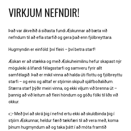
VIRKJUM NEFNDIR!
Það var ákveðið á síðasta fundi Æskunnar að bæta við
nefndum til að efla starfið og gera það enn fjölbreyttara.
Hugmyndin er einföld: því fleiri – því betra starf!
Æskan er að stækka og með Æskuheimilinu hefur skapast nýr
möguleiki á lifandi félagsstarfi og samveru fyrir allt
samfélagið. Það er mikil vinna að halda úti flottu og fjölbreyttu
starfi – og eins og alltaf er stjórnin skipuð sjálfboðaliðum.
Stærra starf þýðir meiri vinna, og ekki viljum við brenna út –
þannig að við leitum að fleiri höndum og góðu fólki til liðs við
okkur.
👉 Með því að skrá þig í nefnd ertu ekki að skuldbinda þig í
stjórn Æskunnar, heldur færð tækifæri til að vera með, koma
þínum hugmyndum að og taka þátt í að móta framtíð