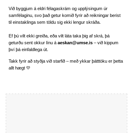
Við byggjum á eldri félagaskrám og upplýsingum úr
samfélaginu, svo það getur komið fyrir að reikningar berist
til einstaklinga sem töldu sig ekki lengur skráða.
Ef þú vilt ekki greiða, eða vilt láta taka þig af skrá, þá
geturðu sent okkur línu á
aeskan@umse.is
– við kippum
því þá einfaldlega út.
Takk fyrir að styðja við starfið – með ykkar þátttöku er þetta
allt hægt 💛