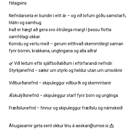
félagsins.
Nefndarseta er bundin í eitt ár – og við lofum góðu samstarfi,
hlátri og samhug.
Það er hægt að gera svo ótrúlega margt í þessu flotta
samfélagi okkar.
Komdu og vertu með – gerum eitthvað skemmtilegt saman
fyrir börnin, krakkana, unglingana og alla aðra!
🌿 Við leitum eftir sjálfboðaliðum í eftirfarandi nefndir:
Styrkjanefnd – sækir um styrki og heldur utan um umsóknir
Viðburðanefnd – skipuleggur viðburði og skemmtanir
Æskulýðsnefnd – skipuleggur starf fyrir börn og unglinga
Fræðslunefnd – finnur og skipuleggur fræðslu og námskeið
Áhugasamir geta sent okkur línu á aeskan@umse.is 📩