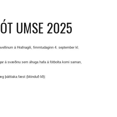
ÓT UMSE 2025
vellinum á Hrafnagili, fimmtudaginn 4. september kl.
ngar á svæðinu sem áhuga hafa á fótbolta komi saman,
æg þátttaka fæst (blönduð lið):