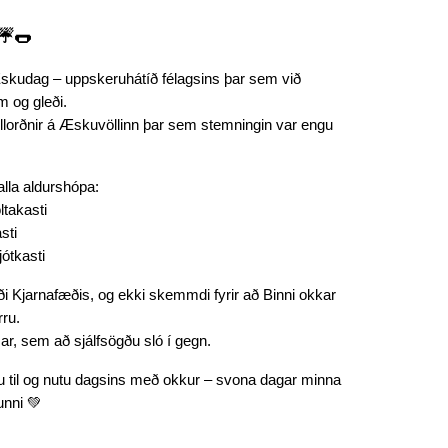
 ☔🌭
skudag – uppskeruhátíð félagsins þar sem við
 og gleði.
fullorðnir á Æskuvöllinn þar sem stemningin var engu
alla aldurshópa:
ltakasti
sti
jótkasti
oði Kjarnafæðis, og ekki skemmdi fyrir að Binni okkar
rru.
r, sem að sjálfsögðu sló í gegn.
 til og nutu dagsins með okkur – svona dagar minna
unni 💚