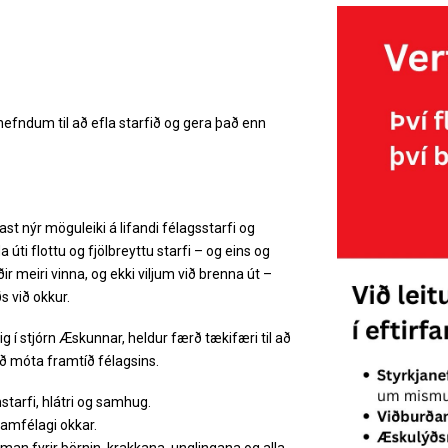
!
efndum til að efla starfið og gera það enn
 nýr möguleiki á lifandi félagsstarfi og
 úti flottu og fjölbreyttu starfi – og eins og
ir meiri vinna, og ekki viljum við brenna út –
s við okkur.
ig í stjórn Æskunnar, heldur færð tækifæri til að
 móta framtíð félagsins.
starfi, hlátri og samhug.
samfélagi okkar.