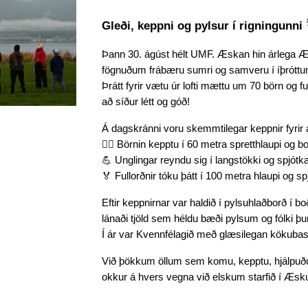
Gleði, keppni og pylsur í rigningunni
Þann 30. ágúst hélt UMF. Æskan hin árlega Æ
fögnuðum frábæru sumri og samveru í íþróttum
Þrátt fyrir vætu úr lofti mættu um 70 börn og 
að síður létt og góð!
Á dagskránni voru skemmtilegar keppnir fyrir 
🏃‍♀️ Börnin kepptu í 60 metra spretthlaupi og bo
💪 Unglingar reyndu sig í langstökki og spjótka
🏅 Fullorðnir tóku þátt í 100 metra hlaupi og sp
Eftir keppnirnar var haldið í pylsuhlaðborð í b
lánaði tjöld sem héldu bæði pylsum og fólki þu
Í ár var Kvennfélagið með glæsilegan kökubasa
Við þökkum öllum sem komu, kepptu, hjálpuðu
okkur á hvers vegna við elskum starfið í Æsk