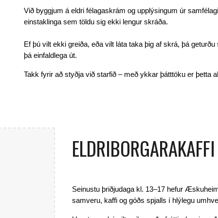
Við byggjum á eldri félagaskrám og upplýsingum úr samfélaginu
einstaklinga sem töldu sig ekki lengur skráða.
Ef þú vilt ekki greiða, eða vilt láta taka þig af skrá, þá geturð
þá einfaldlega út.
Takk fyrir að styðja við starfið – með ykkar þátttöku er þetta a
ELDRIBORGARAKAFFI
Seinustu þ
riðjudaga kl. 13–17 hefur
Æskuheimili
samveru, kaffi og góðs spjalls í hlýlegu umhver