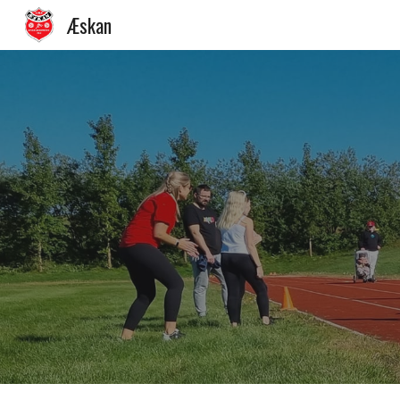
Æskan
Sk