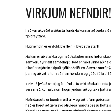
VIRKJUM NEFNDIR
Það var ákveðið á síðasta fundi Æskunnar að bæta við n
fjölbreyttara.
Hugmyndin er einföld: því fleiri – því betra starf!
Æskan er að stækka og með Æskuheimilinu hefur skapast
samveru fyrir allt samfélagið. Það er mikil vinna að halda
alltaf er stjórnin skipuð sjálfboðaliðum. Stærra starf þýð
þannig að við leitum að fleiri höndum og góðu fólki til lið
👉 Með því að skrá þig í nefnd ertu ekki að skuldbinda þ
vera með, koma þínum hugmyndum að og taka þátt í að
Nefndarseta er bundin í eitt ár – og við lofum góðu sam
Það er hægt að gera svo ótrúlega margt í þessu flotta 