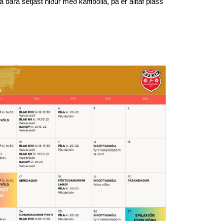
a bara setjast niður með kaffibolla, þá er alltaf pláss