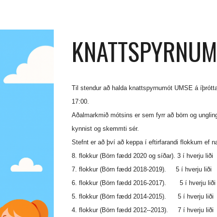
KNATTSPYRNUM
Til stendur að halda knattspyrnumót UMSE á íþrótta
17:00.
Aðalmarkmið mótsins er sem fyrr að börn og ungli
kynnist og skemmti sér.
Stefnt er að því að keppa í eftirfarandi flokkum ef n
8. flokkur (Börn fædd 2020 og síðar). 3 í hverju liði
7. flokkur (Börn fædd 2018-2019). 5 í hverju liði
6. flokkur (Börn fædd 2016-2017). 5 í hverju liði
5. flokkur (Börn fædd 2014-2015). 5 í hverju liði
4. flokkur (Börn fædd 2012--2013). 7 í hverju liði