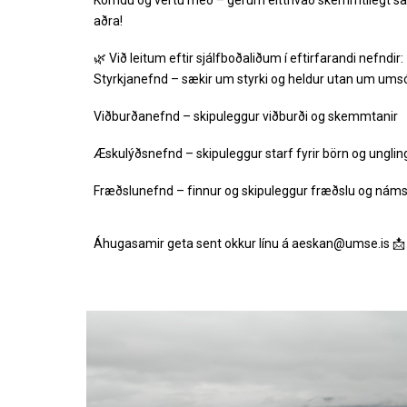
Komdu og vertu með – gerum eitthvað skemmtilegt sama
aðra!
🌿 Við leitum eftir sjálfboðaliðum í eftirfarandi nefndir:
Styrkjanefnd – sækir um styrki og heldur utan um ums
Viðburðanefnd – skipuleggur viðburði og skemmtanir
Æskulýðsnefnd – skipuleggur starf fyrir börn og unglin
Fræðslunefnd – finnur og skipuleggur fræðslu og nám
Áhugasamir geta sent okkur línu á aeskan@umse.is 📩