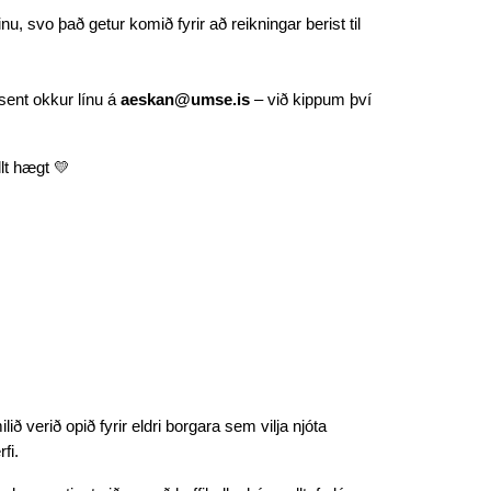
, svo það getur komið fyrir að reikningar berist til
u sent okkur línu á
aeskan@umse.is
– við kippum því
llt hægt 💛
ð verið opið fyrir eldri borgara sem vilja njóta
fi.