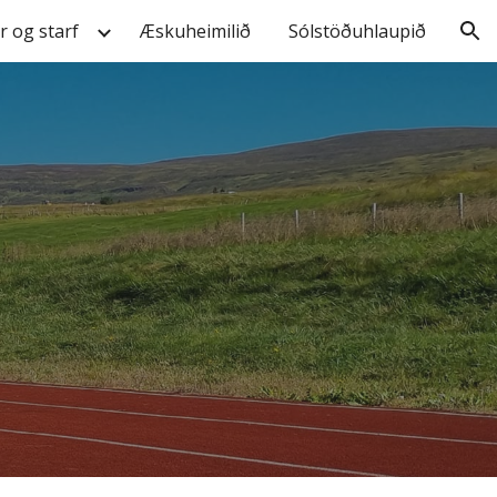
ir og starf
Æskuheimilið
Sólstöðuhlaupið
ion