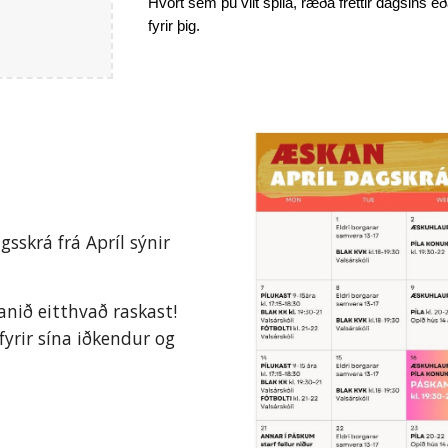
Hvort sem þú vilt spila, ræða fréttir dagsins eð
fyrir þig.
sskrá frá Apríl sýnir
nið eitthvað raskast!
yrir sína iðkendur og