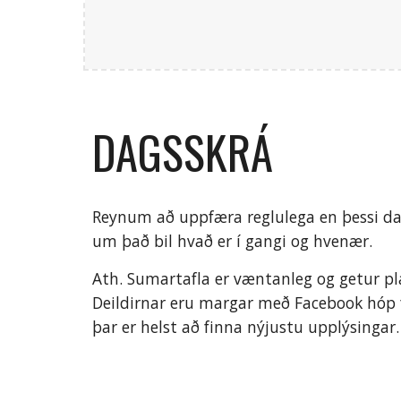
DAGSSKRÁ
Reynum að uppfæra reglulega en þessi dag
um það bil hvað er í gangi og hvenær.
Ath. Sumartafla er væntanleg og getur pla
Deildirnar eru margar með Facebook hóp f
þar er helst að finna nýjustu upplýsingar.