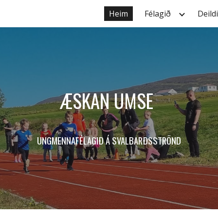
Heim
Félagið
Deild
ip to main content
Skip to navigat
ÆSKAN UMSE
UNGMENNAFÉLAGIÐ Á
SVALBARÐSSTRÖND