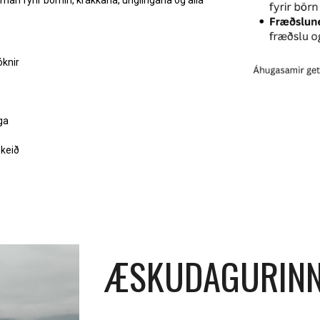
n fyrir börnin, krakkana, unglingana og alla
óknir
ga
skeið
ÆSKUDAGURINN