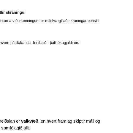
tir skráningu.
öntun á viðurkenningum er mikilvægt að skráningar berist í
hvern þátttakanda. Innifalið í þátttökugjaldi eru
reiðslan er
valkvæð
, en hvert framlag skiptir máli og
g samfélagið allt.