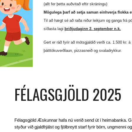
(allt fer þetta auðvitað eftir skráningu)
Mögulega þarf að setja saman einhverja flokka ef
Til að hægt sé að raða niður leikjum og ganga frá p
síðasta lagi
þriðjudaginn 2. september n.k.
Gert er ráð fyrir að mótsgjaldið verði ca. 1.500 kr. á 
þátttökuverðlaun, pizzasneið og svaladrykkur.
FÉLAGSGJÖLD 2025
Félagsgjöld Æskunnar hafa nú verið send út í heimabanka. G
styður við gjaldfrjálst og fjölbreytt starf fyrir börn, ungmenni o