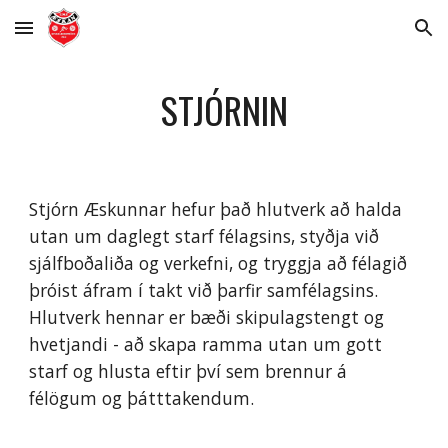
Skip to main content
Skip to navigation
STJÓRNIN
Stjórn Æskunnar hefur það hlutverk að halda
utan um daglegt starf félagsins, styðja við
sjálfboðaliða og verkefni, og tryggja að félagið
þróist áfram í takt við þarfir samfélagsins.
Hlutverk hennar er bæði skipulagstengt og
hvetjandi - að skapa ramma utan um gott
starf og hlusta eftir því sem brennur á
félögum og þátttakendum.