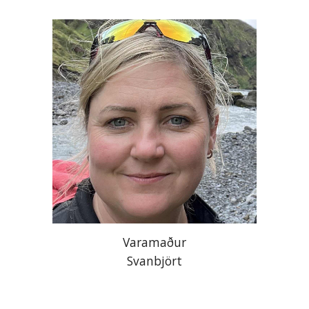
Varamaður
Svanbjört