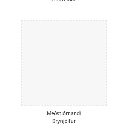
Meðstjórnandi
Brynjólfur